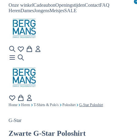
Onze winkel
Cadeaubon
Openingstijden
Contact
FAQ
Heren
Dames
Jongens
Meisjes
SALE
Home
Heren
T-Shirts & Polo's
Poloshirt
G-Star Poloshirt
G-Star
Zwarte
G-Star Poloshirt