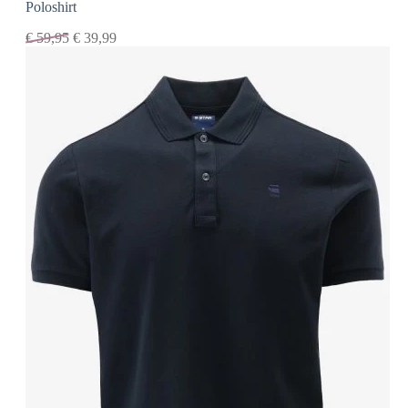
Poloshirt
€
59,95
€
39,99