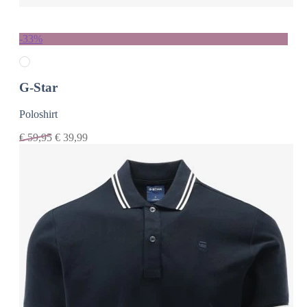
-33%
G-Star
Poloshirt
€
59,95
€
39,99