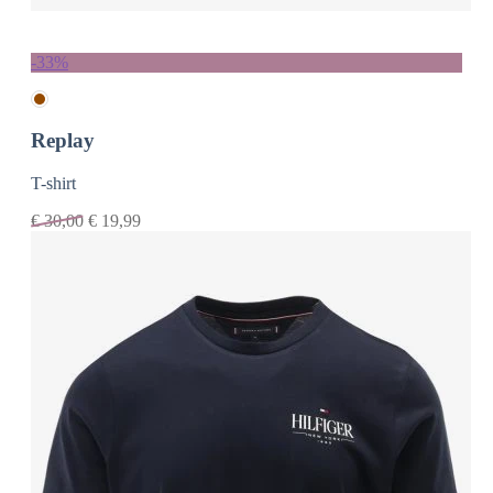
-33%
Replay
T-shirt
€
30,00
€
19,99