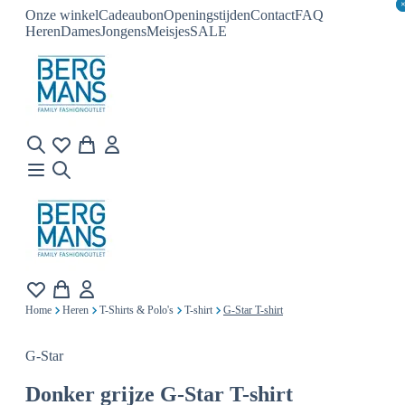
Onze winkel
Cadeaubon
Openingstijden
Contact
FAQ
Heren
Dames
Jongens
Meisjes
SALE
Home
Heren
T-Shirts & Polo's
T-shirt
G-Star T-shirt
G-Star
Donker grijze
G-Star T-shirt