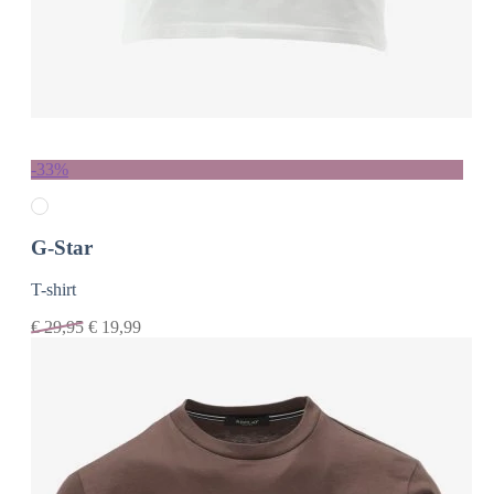
-33%
G-Star
T-shirt
€
29,95
€
19,99