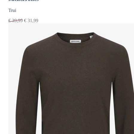
Trui
€
39,99
€
31,99