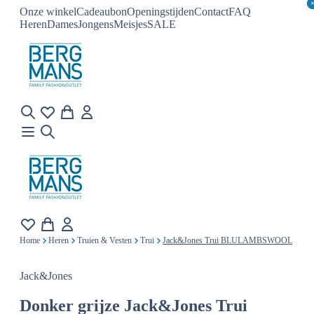
Onze winkel
Cadeaubon
Openingstijden
Contact
FAQ
Heren
Dames
Jongens
Meisjes
SALE
Home
Heren
Truien & Vesten
Trui
Jack&Jones Trui BLULAMBSWOOL
Jack&Jones
Donker grijze
Jack&Jones Trui