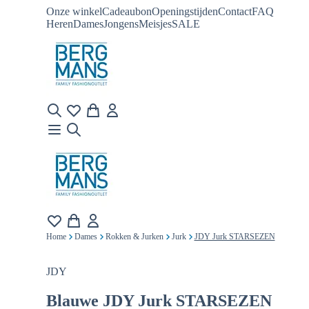
Onze winkel
Cadeaubon
Openingstijden
Contact
FAQ
Heren
Dames
Jongens
Meisjes
SALE
Home
Dames
Rokken & Jurken
Jurk
JDY Jurk STARSEZEN
JDY
Blauwe
JDY Jurk STARSEZEN