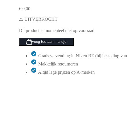
€
0,00
⚠️ UITVERKOCHT
Dit product is momenteel niet op voorraad
voeg toe aan mandje
Gratis verzending in NL en BE (bij besteding van
Makkelijk retourneren
Altijd lage prijzen op A-merken