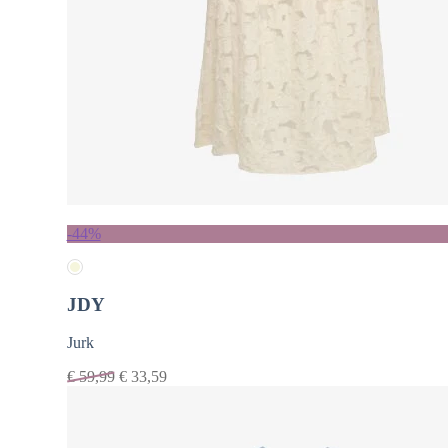
-44%
JDY
Jurk
€
59,99
€
33,59