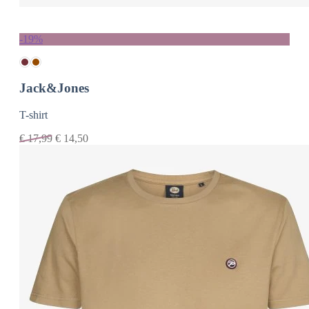
-19%
Jack&Jones
T-shirt
€
17,99
€
14,50