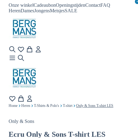
Onze winkel
Cadeaubon
Openingstijden
Contact
FAQ
Heren
Dames
Jongens
Meisjes
SALE
Home
Heren
T-Shirts & Polo's
T-shirt
Only & Sons T-shirt LES
Only & Sons
Ecru
Only & Sons T-shirt LES