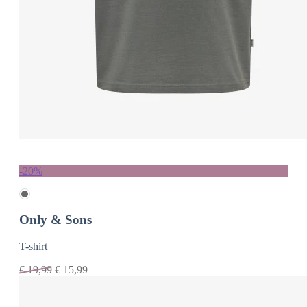
-20%
Only & Sons
T-shirt
€
19,99
€
15,99