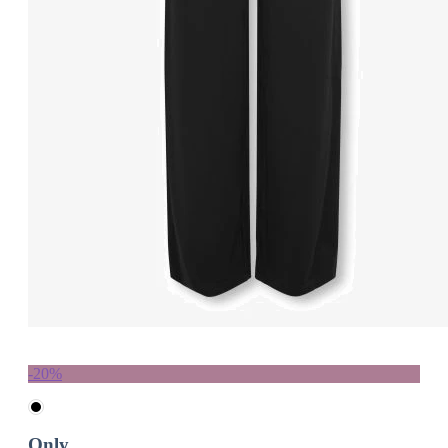
-20%
Only