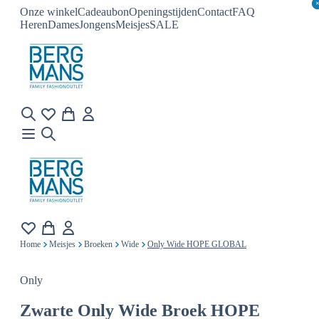
Onze winkel
Cadeaubon
Openingstijden
Contact
FAQ
Heren
Dames
Jongens
Meisjes
SALE
Home
Meisjes
Broeken
Wide
Only Wide HOPE GLOBAL
Only
Zwarte
Only Wide Broek HOPE