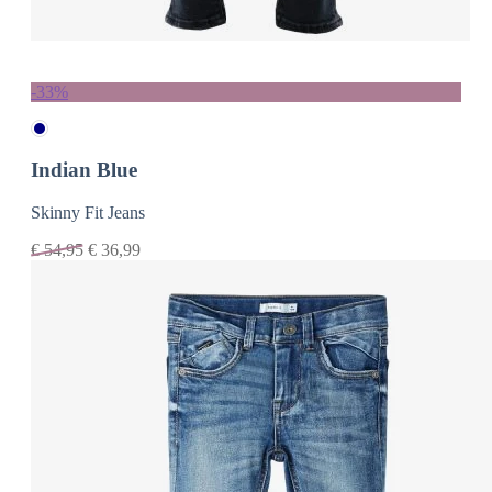
-33%
Indian Blue
Skinny Fit Jeans
€
54,95
€
36,99