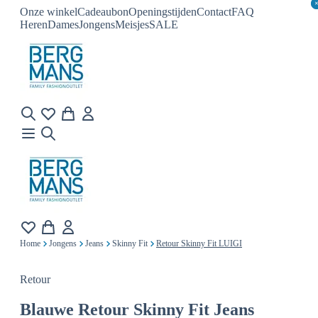
Onze winkel
Cadeaubon
Openingstijden
Contact
FAQ
Heren
Dames
Jongens
Meisjes
SALE
Home
Jongens
Jeans
Skinny Fit
Retour Skinny Fit LUIGI
Retour
Blauwe
Retour Skinny Fit Jeans