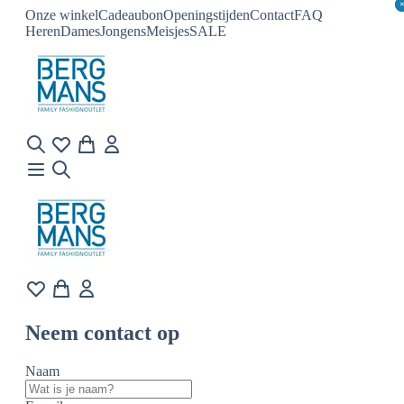
Onze winkel
Cadeaubon
Openingstijden
Contact
FAQ
Heren
Dames
Jongens
Meisjes
SALE
Neem contact op
Naam