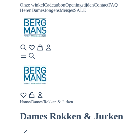
Onze winkel
Cadeaubon
Openingstijden
Contact
FAQ
Heren
Dames
Jongens
Meisjes
SALE
Home
/
Dames
/
Rokken & Jurken
Dames Rokken & Jurken