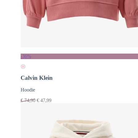
-36%
Calvin Klein
Hoodie
€
74,90
€
47,99