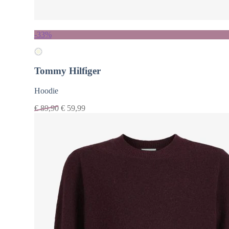
-33%
Tommy Hilfiger
Hoodie
€
89,90
€
59,99