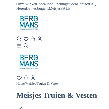
Onze winkel
Cadeaubon
Openingstijden
Contact
FAQ
Heren
Dames
Jongens
Meisjes
SALE
Home
/
Meisjes
/
Truien & Vesten
Meisjes Truien & Vesten