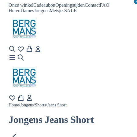
Onze winkel
Cadeaubon
Openingstijden
Contact
FAQ
Heren
Dames
Jongens
Meisjes
SALE
Home
/
Jongens
/
Shorts
/
Jeans Short
Jongens Jeans Short