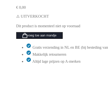
€
0,00
⚠️ UITVERKOCHT
Dit product is momenteel niet op voorraad
voeg toe aan mandje
Gratis verzending in NL en BE (bij besteding van
Makkelijk retourneren
Altijd lage prijzen op A-merken