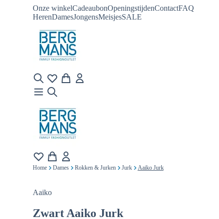
Onze winkel
Cadeaubon
Openingstijden
Contact
FAQ
Heren
Dames
Jongens
Meisjes
SALE
Home
Dames
Rokken & Jurken
Jurk
Aaiko Jurk
Aaiko
Zwart
Aaiko Jurk