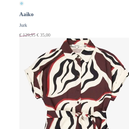
Aaiko
Jurk
€
129,95
€
35,00