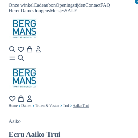
Onze winkel
Cadeaubon
Openingstijden
Contact
FAQ
Heren
Dames
Jongens
Meisjes
SALE
Home
Dames
Truien & Vesten
Trui
Aaiko Trui
Aaiko
Ecru
Aaiko Trui