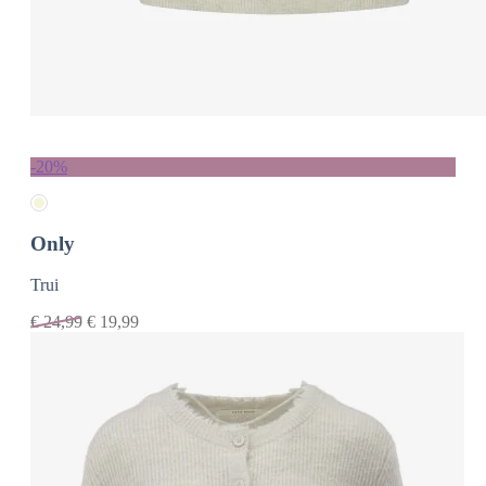
-20%
Only
Trui
€
24,99
€
19,99