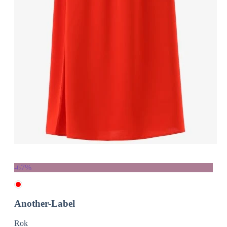
-67%
Another-Label
Rok