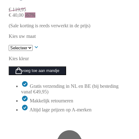
€
119,95
€
40,00
-67%
(Sale korting is reeds verwerkt in de prijs)
Kies uw maat
Kies kleur
voeg toe aan mandje
Gratis verzending in NL en BE (bij besteding
vanaf €49,95)
Makkelijk retourneren
Altijd lage prijzen op A-merken