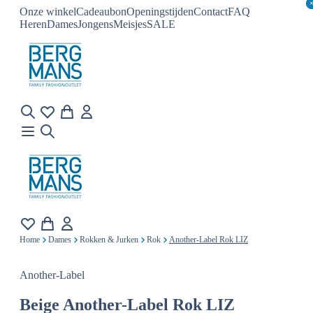
Onze winkel
Cadeaubon
Openingstijden
Contact
FAQ
Heren
Dames
Jongens
Meisjes
SALE
Home
Dames
Rokken & Jurken
Rok
Another-Label Rok LIZ
Another-Label
Beige
Another-Label Rok LIZ