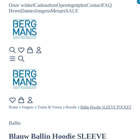
Onze winkel
Cadeaubon
Openingstijden
Contact
FAQ
Heren
Dames
Jongens
Meisjes
SALE
Home
Jongens
Truien & Vesten
Hoodie
Ballin Hoodie SLEEVE POCKET
Ballin
Blauw
Ballin Hoodie SLEEVE