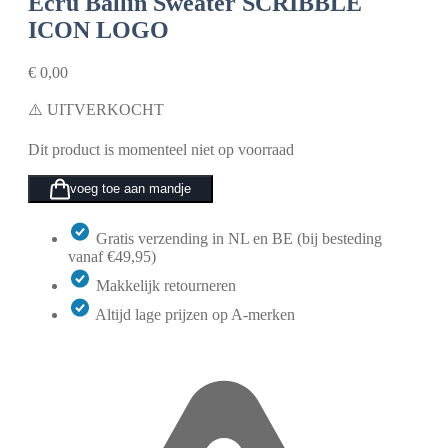
Ecru
Ballin Sweater SCRIBBLE
ICON LOGO
€
0,00
⚠️ UITVERKOCHT
Dit product is momenteel niet op voorraad
voeg toe aan mandje
Gratis verzending in NL en BE (bij besteding
vanaf €49,95)
Makkelijk retourneren
Altijd lage prijzen op A-merken