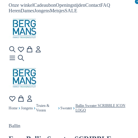
Onze winkel
Cadeaubon
Openingstijden
Contact
FAQ
Heren
Dames
Jongens
Meisjes
SALE
Truien &
Ballin Sweater SCRIBBLE ICON
Home
Jongens
Sweater
Vesten
LOGO
Ballin