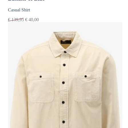
Casual Shirt
€
139,95
€
40,00