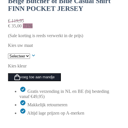
Beige
Butcher of Blue Casual Shirt
FINN POCKET JERSEY
€
119,95
€
35,00
-71%
(Sale korting is reeds verwerkt in de prijs)
Kies uw maat
Kies kleur
voeg toe aan mandje
Gratis verzending in NL en BE (bij besteding
vanaf €49,95)
Makkelijk retourneren
Altijd lage prijzen op A-merken