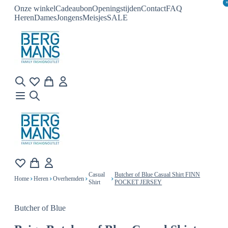
Onze winkel
Cadeaubon
Openingstijden
Contact
FAQ
Heren
Dames
Jongens
Meisjes
SALE
Casual
Butcher of Blue Casual Shirt FINN
Home
Heren
Overhemden
Shirt
POCKET JERSEY
Butcher of Blue