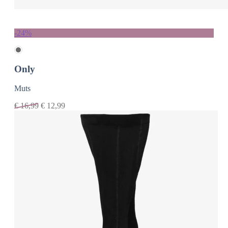
-24%
Only
Muts
€
16,99
€
12,99