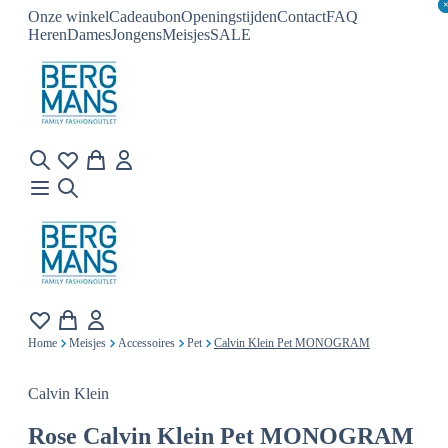
Onze winkel
Cadeaubon
Openingstijden
Contact
FAQ
Heren
Dames
Jongens
Meisjes
SALE
Home
Meisjes
Accessoires
Pet
Calvin Klein Pet MONOGRAM
Calvin Klein
Rose
Calvin Klein Pet MONOGRAM