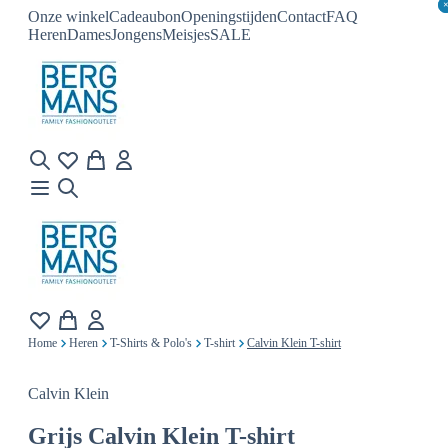
Onze winkel
Cadeaubon
Openingstijden
Contact
FAQ
Heren
Dames
Jongens
Meisjes
SALE
Home
Heren
T-Shirts & Polo's
T-shirt
Calvin Klein T-shirt
Calvin Klein
Grijs
Calvin Klein T-shirt