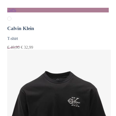
-34%
Calvin Klein
T-shirt
€
49,90
€
32,99