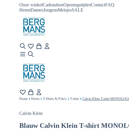
Onze winkel
Cadeaubon
Openingstijden
Contact
FAQ
Heren
Dames
Jongens
Meisjes
SALE
Home
Heren
T-Shirts & Polo's
T-shirt
Calvin Klein T-shirt MONOLO
Calvin Klein
Blauw
Calvin Klein T-shirt MON