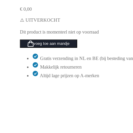
€
0,00
⚠️ UITVERKOCHT
Dit product is momenteel niet op voorraad
voeg toe aan mandje
Gratis verzending in NL en BE (bij besteding van
Makkelijk retourneren
Altijd lage prijzen op A-merken