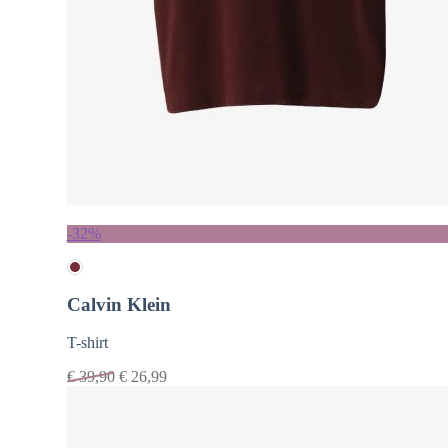
-32%
Calvin Klein
T-shirt
€
39,90
€
26,99