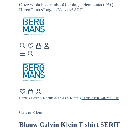
Onze winkel
Cadeaubon
Openingstijden
Contact
FAQ
Heren
Dames
Jongens
Meisjes
SALE
Home
Heren
T-Shirts & Polo's
T-shirt
Calvin Klein T-shirt SERIF
Calvin Klein
Blauw
Calvin Klein T-shirt SERIF