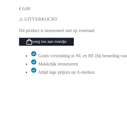
€
0,00
⚠️ UITVERKOCHT
Dit product is momenteel niet op voorraad
voeg toe aan mandje
Gratis verzending in NL en BE (bij besteding van
Makkelijk retourneren
Altijd lage prijzen op A-merken