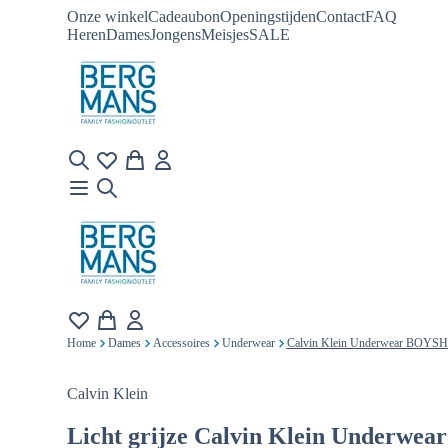
Onze winkel
Cadeaubon
Openingstijden
Contact
FAQ
Heren
Dames
Jongens
Meisjes
SALE
Home
Dames
Accessoires
Underwear
Calvin Klein Underwear BOYS
Calvin Klein
Licht grijze
Calvin Klein Underwe