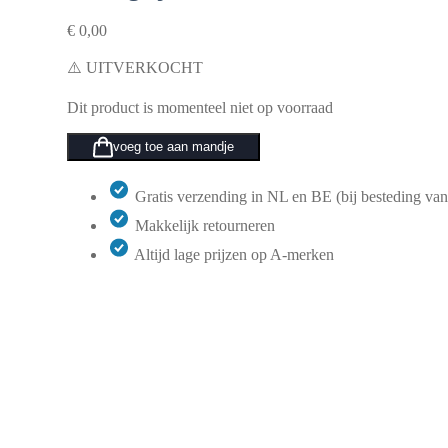
€
0,00
⚠️ UITVERKOCHT
Dit product is momenteel niet op voorraad
voeg toe aan mandje
Gratis verzending in NL en BE (bij besteding van
Makkelijk retourneren
Altijd lage prijzen op A-merken