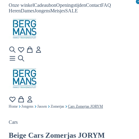
Onze winkel
Cadeaubon
Openingstijden
Contact
FAQ
Heren
Dames
Jongens
Meisjes
SALE
Home
Jongens
Jassen
Zomerjas
Cars Zomerjas JORYM
Cars
Beige
Cars Zomerjas JORYM