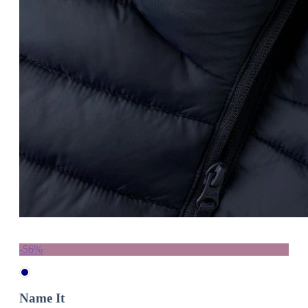
-56%
Name It