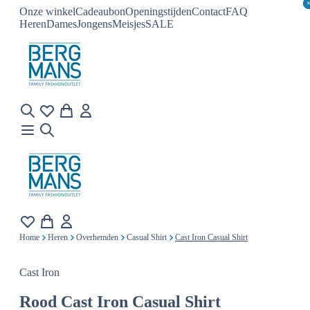
Onze winkel
Cadeaubon
Openingstijden
Contact
FAQ
Heren
Dames
Jongens
Meisjes
SALE
Home
Heren
Overhemden
Casual Shirt
Cast Iron Casual Shirt
Cast Iron
Rood
Cast Iron Casual Shirt