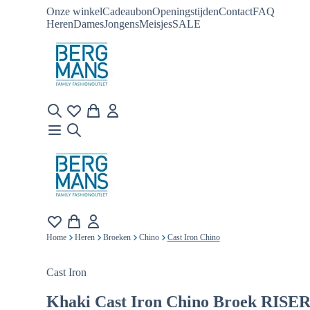
Onze winkel
Cadeaubon
Openingstijden
Contact
FAQ
Heren
Dames
Jongens
Meisjes
SALE
Home
Heren
Broeken
Chino
Cast Iron Chino
Cast Iron
Khaki
Cast Iron Chino Broek RISE