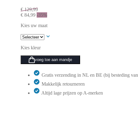
€
129,99
€
84,99
-35%
Kies uw maat
Kies kleur
voeg toe aan mandje
Gratis verzending in NL en BE (bij besteding van
Makkelijk retourneren
Altijd lage prijzen op A-merken