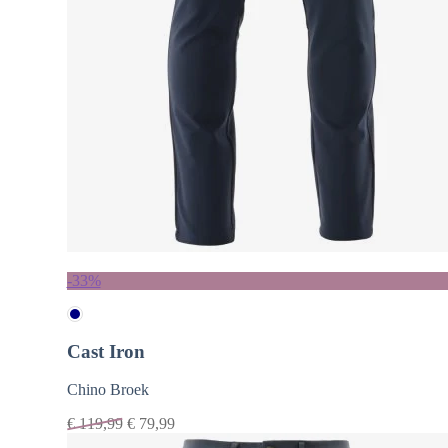
-33%
Cast Iron
Chino Broek
€
119,99
€
79,99