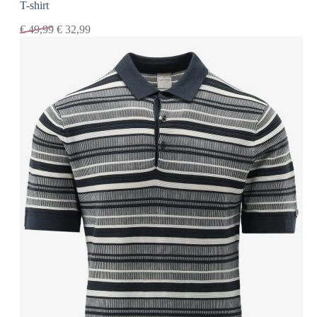
T-shirt
€
49,99
€
32,99