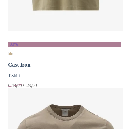
-33%
Cast Iron
T-shirt
€
44,99
€
29,99