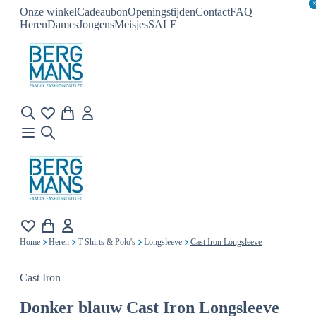
Onze winkel
Cadeaubon
Openingstijden
Contact
FAQ
Heren
Dames
Jongens
Meisjes
SALE
Home
Heren
T-Shirts & Polo's
Longsleeve
Cast Iron Longsleeve
Cast Iron
Donker blauw
Cast Iron Longsleeve