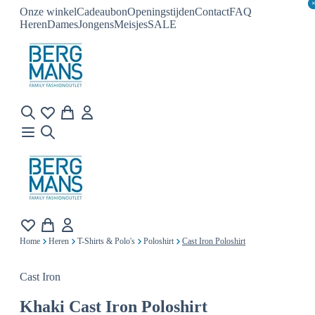
Onze winkel
Cadeaubon
Openingstijden
Contact
FAQ
Heren
Dames
Jongens
Meisjes
SALE
Home
Heren
T-Shirts & Polo's
Poloshirt
Cast Iron Poloshirt
Cast Iron
Khaki
Cast Iron Poloshirt