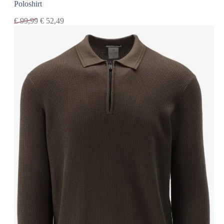
Poloshirt
€
99,99
€
52,49