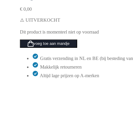
€
0,00
⚠️ UITVERKOCHT
Dit product is momenteel niet op voorraad
voeg toe aan mandje
Gratis verzending in NL en BE (bij besteding van
Makkelijk retourneren
Altijd lage prijzen op A-merken