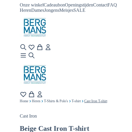
Onze winkel
Cadeaubon
Openingstijden
Contact
FAQ
Heren
Dames
Jongens
Meisjes
SALE
Home
Heren
T-Shirts & Polo's
T-shirt
Cast Iron T-shirt
Cast Iron
Beige
Cast Iron T-shirt