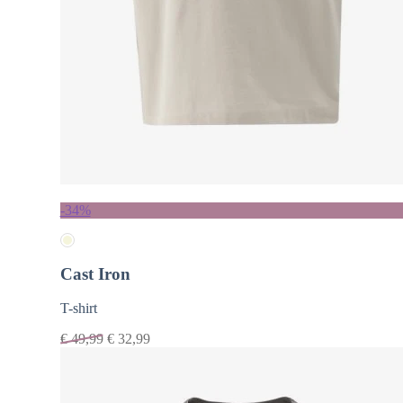
-34%
Cast Iron
T-shirt
€
49,99
€
32,99