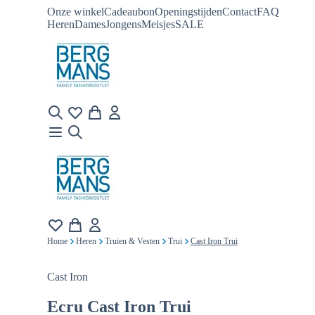
Onze winkel
Cadeaubon
Openingstijden
Contact
FAQ
Heren
Dames
Jongens
Meisjes
SALE
Home
Heren
Truien & Vesten
Trui
Cast Iron Trui
Cast Iron
Ecru
Cast Iron Trui