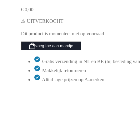
€
0,00
⚠️ UITVERKOCHT
Dit product is momenteel niet op voorraad
voeg toe aan mandje
Gratis verzending in NL en BE (bij besteding van
Makkelijk retourneren
Altijd lage prijzen op A-merken