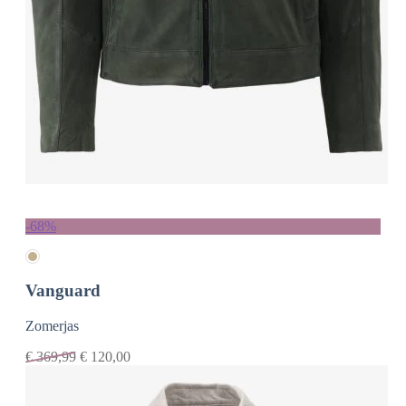
-68%
Vanguard
Zomerjas
€
369,99
€
120,00