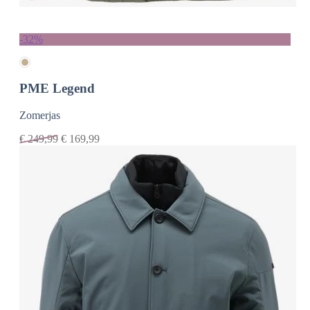
-32%
PME Legend
Zomerjas
€
249,99
€
169,99