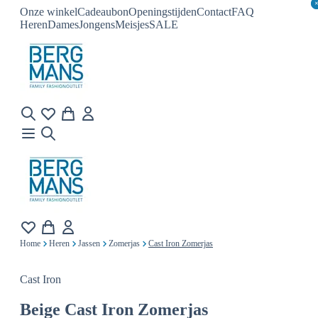
Onze winkel
Cadeaubon
Openingstijden
Contact
FAQ
Heren
Dames
Jongens
Meisjes
SALE
Home
Heren
Jassen
Zomerjas
Cast Iron Zomerjas
Cast Iron
Beige
Cast Iron Zomerjas