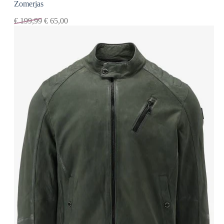
Zomerjas
€
199,99
€
65,00