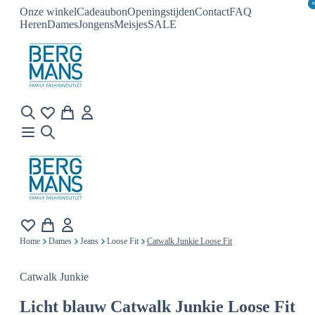
Onze winkel
Cadeaubon
Openingstijden
Contact
FAQ
Heren
Dames
Jongens
Meisjes
SALE
Home
Dames
Jeans
Loose Fit
Catwalk Junkie Loose Fit
Catwalk Junkie
Licht blauw
Catwalk Junkie Loose Fit