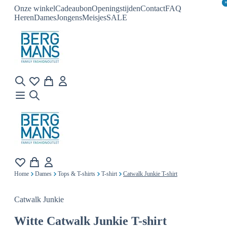
Onze winkel
Cadeaubon
Openingstijden
Contact
FAQ
Heren
Dames
Jongens
Meisjes
SALE
Home
Dames
Tops & T-shirts
T-shirt
Catwalk Junkie T-shirt
Catwalk Junkie
Witte
Catwalk Junkie T-shirt