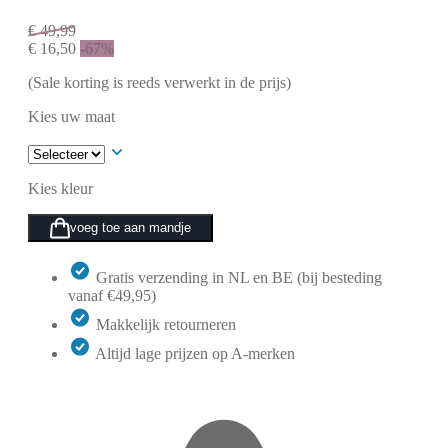
€
49,99
€
16,50
-67%
(Sale korting is reeds verwerkt in de prijs)
Kies uw maat
Kies kleur
voeg toe aan mandje
Gratis verzending in NL en BE (bij besteding
vanaf €49,95)
Makkelijk retourneren
Altijd lage prijzen op A-merken