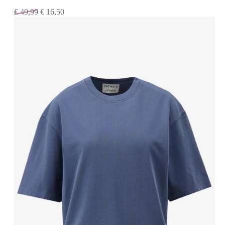
€
49,99
€
16,50