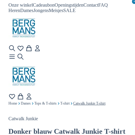
Onze winkel
Cadeaubon
Openingstijden
Contact
FAQ
Heren
Dames
Jongens
Meisjes
SALE
Home
Dames
Tops & T-shirts
T-shirt
Catwalk Junkie T-shirt
Catwalk Junkie
Donker blauw
Catwalk Junkie T-shirt