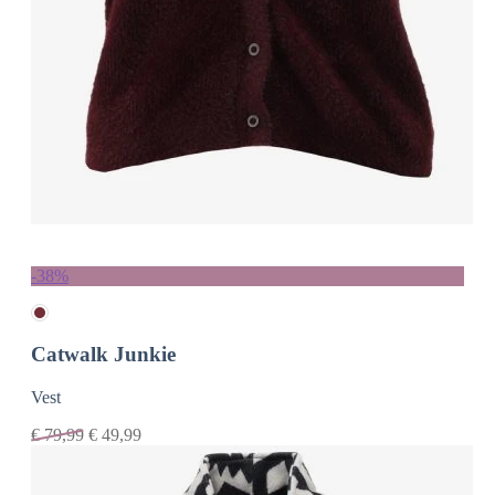
-38%
Catwalk Junkie
Vest
€
79,99
€
49,99