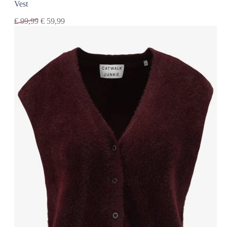
Vest
€
99,99
€
59,99