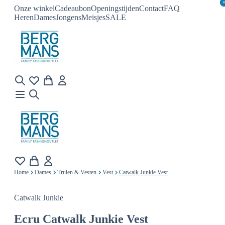
Onze winkel
Cadeaubon
Openingstijden
Contact
FAQ
Heren
Dames
Jongens
Meisjes
SALE
Home
Dames
Truien & Vesten
Vest
Catwalk Junkie Vest
Catwalk Junkie
Ecru
Catwalk Junkie Vest