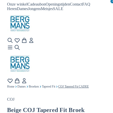
Onze winkel
Cadeaubon
Openingstijden
Contact
FAQ
Heren
Dames
Jongens
Meisjes
SALE
Home
Dames
Broeken
Tapered Fit
COJ Tapered Fit CADEE
COJ
Beige
COJ Tapered Fit Broek