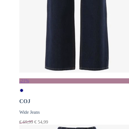
-21%
COJ
Wide Jeans
€
69,99
€
54,99