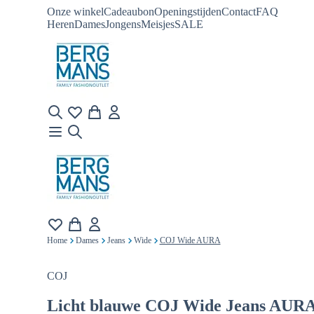
Onze winkel
Cadeaubon
Openingstijden
Contact
FAQ
Heren
Dames
Jongens
Meisjes
SALE
Home
Dames
Jeans
Wide
COJ Wide AURA
COJ
Licht blauwe
COJ Wide Jeans AUR