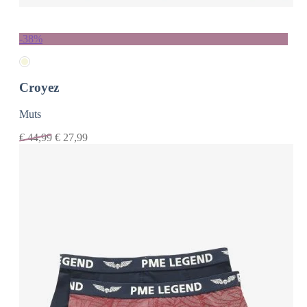
-38%
Croyez
Muts
€
44,99
€
27,99