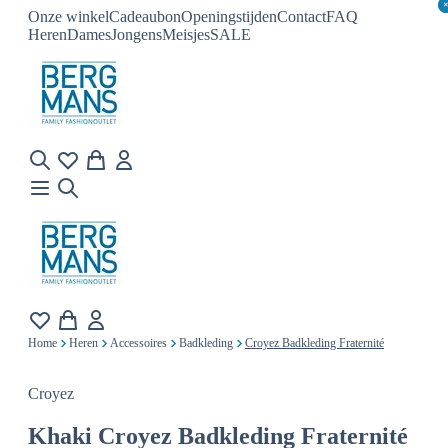
Onze winkel
Cadeaubon
Openingstijden
Contact
FAQ
Heren
Dames
Jongens
Meisjes
SALE
Home
Heren
Accessoires
Badkleding
Croyez Badkleding Fraternité
Croyez
Khaki
Croyez Badkleding Fraternité