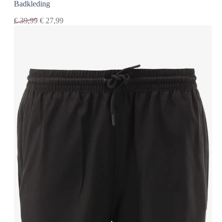
Badkleding
€
39,99
€
27,99