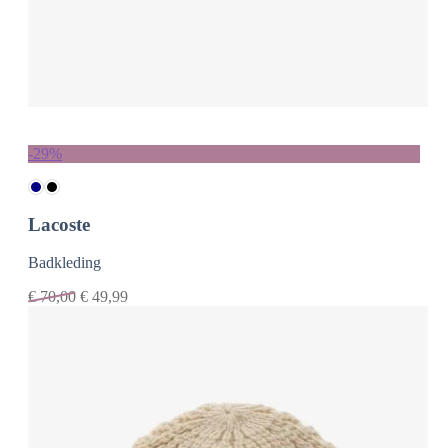
-29%
Lacoste
Badkleding
€
70,00
€
49,99