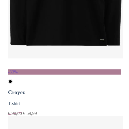
-33%
Croyez
T-shirt
€
90,00
€
59,99