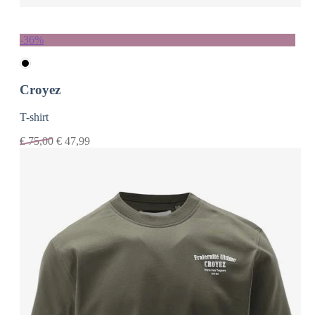
-36%
Croyez
T-shirt
€
75,00
€
47,99