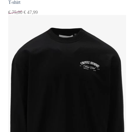
T-shirt
€
75,00
€
47,99