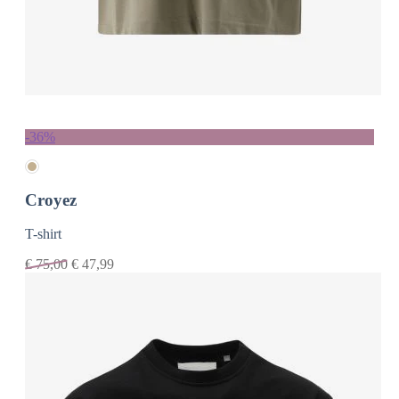
-36%
Croyez
T-shirt
€
75,00
€
47,99