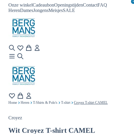
Onze winkel
Cadeaubon
Openingstijden
Contact
FAQ
Heren
Dames
Jongens
Meisjes
SALE
Home
Heren
T-Shirts & Polo's
T-shirt
Croyez T-shirt CAMEL
Croyez
Wit
Croyez T-shirt CAMEL