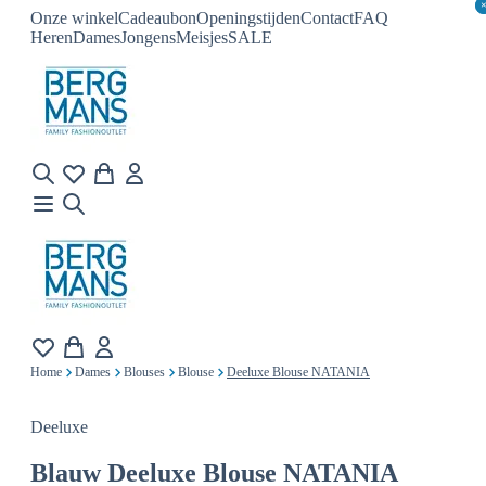
Onze winkel
Cadeaubon
Openingstijden
Contact
FAQ
Heren
Dames
Jongens
Meisjes
SALE
Home
Dames
Blouses
Blouse
Deeluxe Blouse NATANIA
Deeluxe
Blauw
Deeluxe Blouse NATANIA