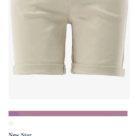
-63%
New Star