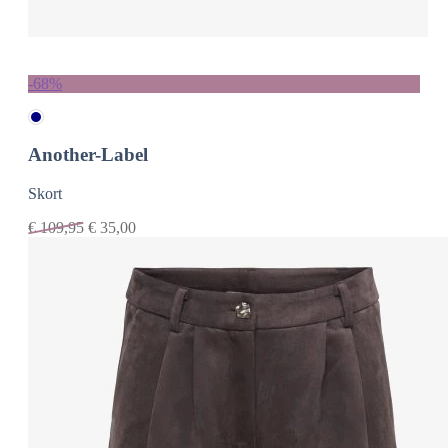
-68%
Another-Label
Skort
€
109,95
€
35,00