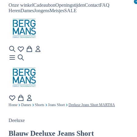
Onze winkel
Cadeaubon
Openingstijden
Contact
FAQ
Heren
Dames
Jongens
Meisjes
SALE
Home
Dames
Shorts
Jeans Short
Deeluxe Jeans Short MARTHA
Deeluxe
Blauw
Deeluxe Jeans Short