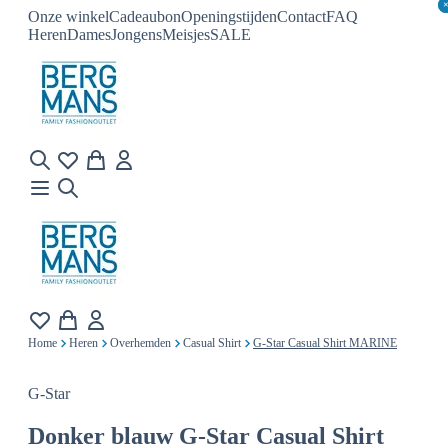
Onze winkel
Cadeaubon
Openingstijden
Contact
FAQ
Heren
Dames
Jongens
Meisjes
SALE
Home
Heren
Overhemden
Casual Shirt
G-Star Casual Shirt MARINE
G-Star
Donker blauw
G-Star Casual Shirt