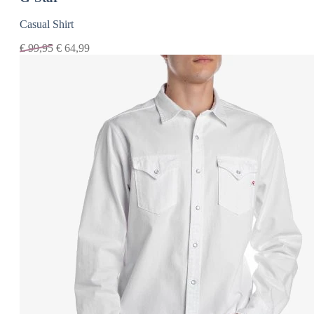
Casual Shirt
€
99,95
€
64,99