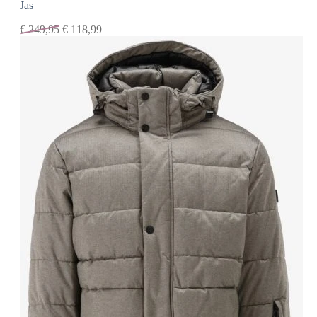
Jas
€
249,95
€
118,99