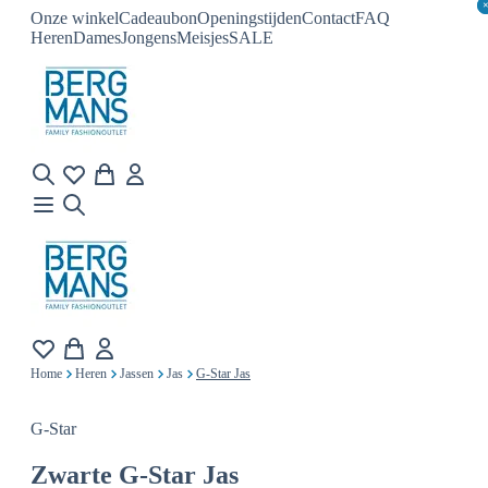
Onze winkel
Cadeaubon
Openingstijden
Contact
FAQ
Heren
Dames
Jongens
Meisjes
SALE
Home
Heren
Jassen
Jas
G-Star Jas
G-Star
Zwarte
G-Star Jas