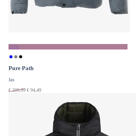
-55%
Pure Path
Jas
€
209,99
€
94,49