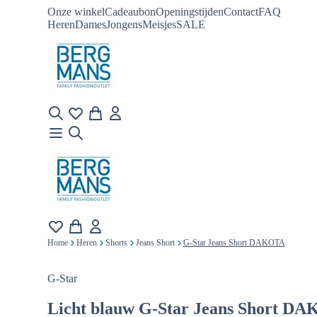
Onze winkel
Cadeaubon
Openingstijden
Contact
FAQ
Heren
Dames
Jongens
Meisjes
SALE
Home
Heren
Shorts
Jeans Short
G-Star Jeans Short DAKOTA
G-Star
Licht blauw
G-Star Jeans Short D