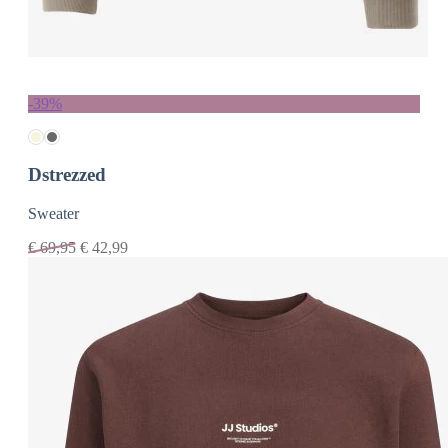
-39%
Dstrezzed
Sweater
€
69,95
€
42,99