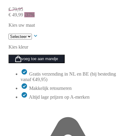
€
79,95
€
49,99
-37%
Kies uw maat
Kies kleur
voeg toe aan mandje
Gratis verzending in NL en BE (bij besteding
vanaf €49,95)
Makkelijk retourneren
Altijd lage prijzen op A-merken