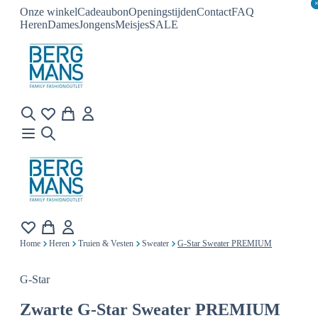
Onze winkel
Cadeaubon
Openingstijden
Contact
FAQ
Heren
Dames
Jongens
Meisjes
SALE
Home
Heren
Truien & Vesten
Sweater
G-Star Sweater PREMIUM
G-Star
Zwarte
G-Star Sweater PREMIUM