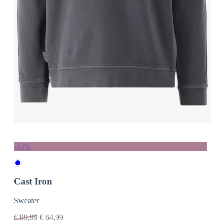
-35%
Cast Iron
Sweater
€
99,99
€
64,99