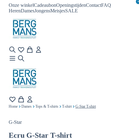
Onze winkel
Cadeaubon
Openingstijden
Contact
FAQ
Heren
Dames
Jongens
Meisjes
SALE
Home
Dames
Tops & T-shirts
T-shirt
G-Star T-shirt
G-Star
Ecru
G-Star T-shirt