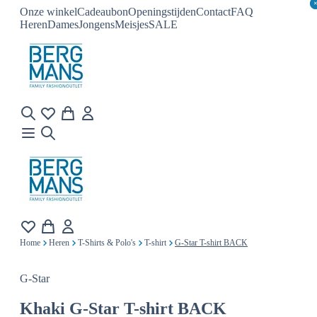
Onze winkel
Cadeaubon
Openingstijden
Contact
FAQ
Heren
Dames
Jongens
Meisjes
SALE
Home
Heren
T-Shirts & Polo's
T-shirt
G-Star T-shirt BACK
G-Star
Khaki
G-Star T-shirt BACK