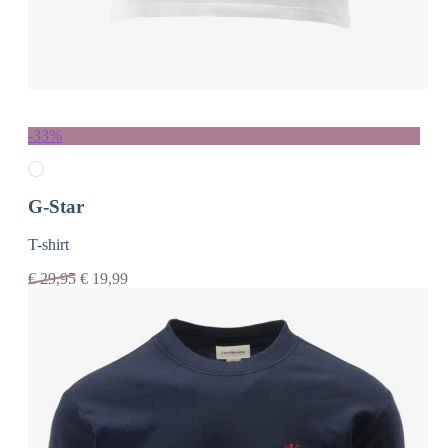
-33%
G-Star
T-shirt
€
29,95
€
19,99