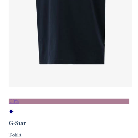
-33%
G-Star
T-shirt