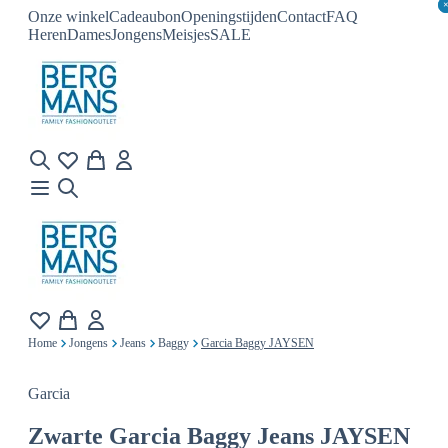
Onze winkel
Cadeaubon
Openingstijden
Contact
FAQ
Heren
Dames
Jongens
Meisjes
SALE
Home
Jongens
Jeans
Baggy
Garcia Baggy JAYSEN
Garcia
Zwarte
Garcia Baggy Jeans JAYSEN