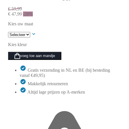
€
59,99
€
47,99
-20%
Kies uw maat
Kies kleur
voeg toe aan mandje
Gratis verzending in NL en BE (bij besteding
vanaf €49,95)
Makkelijk retourneren
Altijd lage prijzen op A-merken