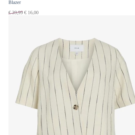
Blazer
€
39,99
€
16,00