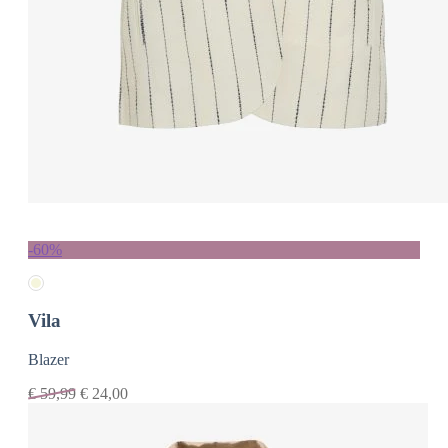
-60%
Vila
Blazer
€
59,99
€
24,00