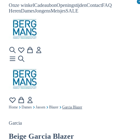
Onze winkel
Cadeaubon
Openingstijden
Contact
FAQ
Heren
Dames
Jongens
Meisjes
SALE
Home
Dames
Jassen
Blazer
Garcia Blazer
Garcia
Beige
Garcia Blazer