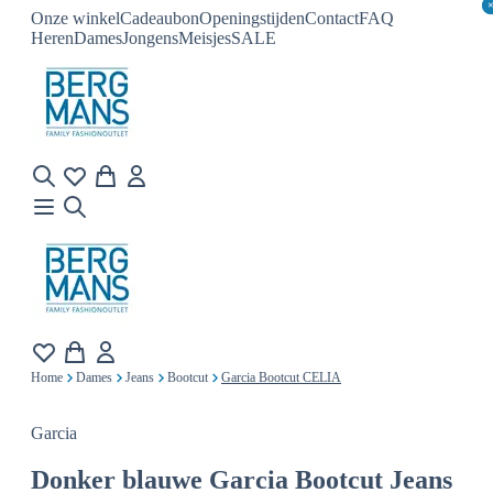
Onze winkel
Cadeaubon
Openingstijden
Contact
FAQ
Heren
Dames
Jongens
Meisjes
SALE
Home
Dames
Jeans
Bootcut
Garcia Bootcut CELIA
Garcia
Donker blauwe
Garcia Bootcut Jeans