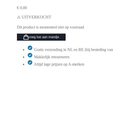
€
0,00
⚠️ UITVERKOCHT
Dit product is momenteel niet op voorraad
voeg toe aan mandje
Gratis verzending in NL en BE (bij besteding van
Makkelijk retourneren
Altijd lage prijzen op A-merken