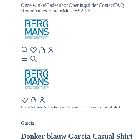
Onze winkel
Cadeaubon
Openingstijden
Contact
FAQ
Heren
Dames
Jongens
Meisjes
SALE
Home
Heren
Overhemden
Casual Shirt
Garcia Casual Shirt
Garcia
Donker blauw
Garcia Casual Shirt